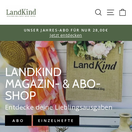
Direkt
LANDKIND
zum
SUCHE
SEIT
E
Inhalt
UNSER JAHRES-ABO FÜR NUR 28,00€
Jetzt entdecken
Pause
Diashow
LANDKIND
MAGAZIN- & ABO-
SHOP
Entdecke deine Lieblingsausgaben
ABO
EINZELHEFTE